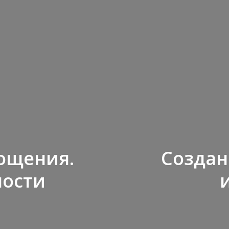
ощения.
Создан
ности