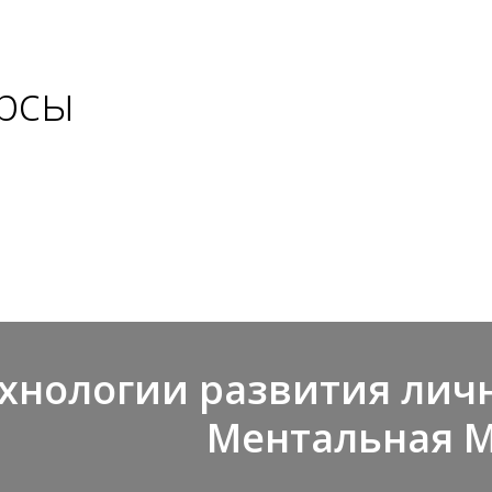
урсы
хнологии развития личн
Ментальная 