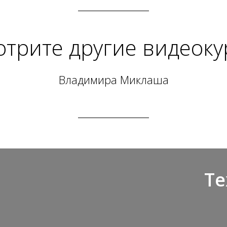
трите другие видеок
Владимира Миклаша
Те