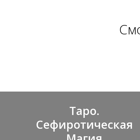
Смо
Таро.
Сефиротическая
Магия