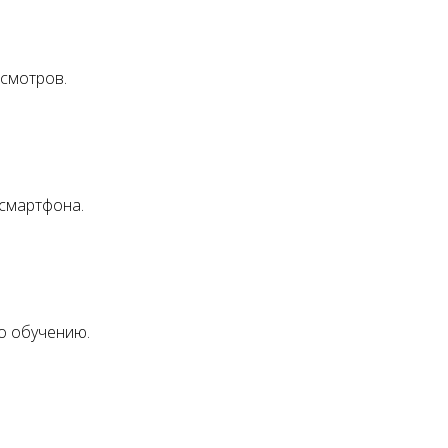
осмотров.
 смартфона.
о обучению.