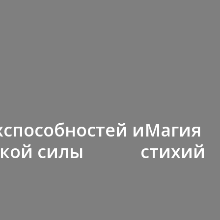
хспособностей и
Магия
кой силы
стихий