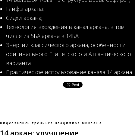
Глифы аркана;
Сидхи аркана;
Технология вхождения в канал аркана, в том
числе из 5БА аркана в 14БА;
Энергии классического аркана, особенности
оригинального Египетского и Атлантического
варианта;
Практическое использование канала 14 аркана
для просмотра, выбора и улучшения событий
будущего;
Работа с 14 арканом в аспекте целительства;
14 аркан в аспектах алхимии, преобразовании,
улучшении, трансформации;
Видеозапись тренинга Владимира Миклаша
Контакт с сознанием 14 аркана и т.д.
14 аркан: улучшение,