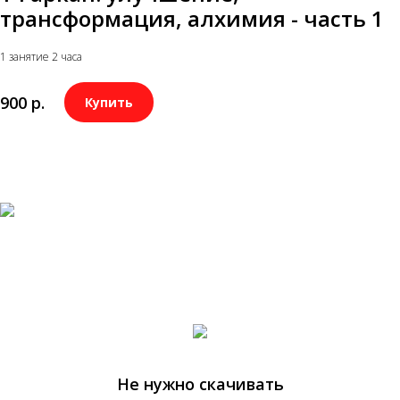
трансформация, алхимия - часть 1
Ведущий — Владимир Миклаш
1 занятие 2 часа
Продолжительность — 1 занятие 2 часа
900
р.
Купить
Не нужно скачивать