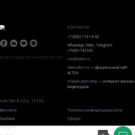
Нажимая кнопку, вы даете согласие на обработку
персональных данных
КОНТАКТЫ
+7 (965) 174-13-43
WhatsApp, Viber, Telegram:
+79651741343
© Центр развития личности «ALTEN»
mail@alten.ru
www.alten.ru
— официальный сайт
ALTEN
miklash.alten.shop
— интернет-магазин
видеокурсов
АЛЬТЕН В СОЦ. СЕТЯХ
HELP
Вконтакте
Политика конфиденциальности
Facebook
Оферта
Instagram